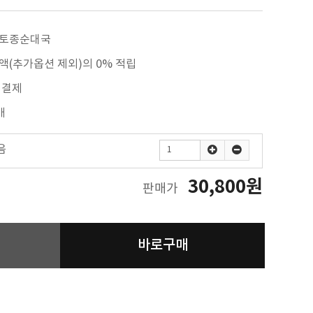
토종순대국
액(추가옵션 제외)의 0% 적립
 결제
개
음
30,800원
판매가