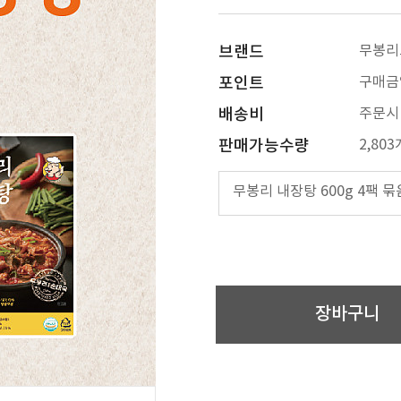
브랜드
무봉리
포인트
구매금
배송비
주문시
판매가능수량
2,803
무봉리 내장탕 600g 4팩 묶