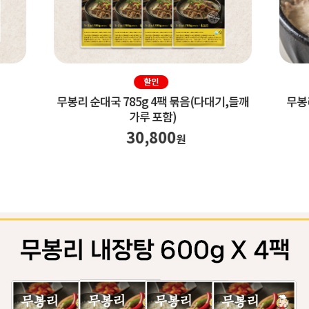
뼈해장국 900g 4팩 묶음
무봉리 순대국 785g 4팩 묶음
가루 포함)
30,800
원
30,800
원