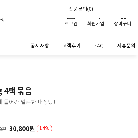
0
상품문의(0)
로그인
회원가입
장바구니
공지사항
고객후기
FAQ
제휴문의
g 4팩 묶음
 들어간 얼큰한 내장탕!
30,800원
14%
00원