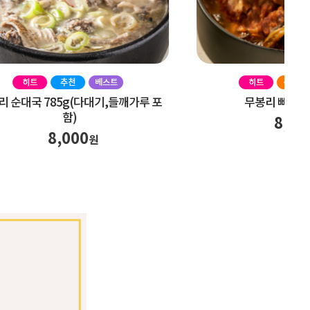
(다대기,들깨
무봉리 순대국 785g(다대기,들깨가루 포
함)
8,000
원