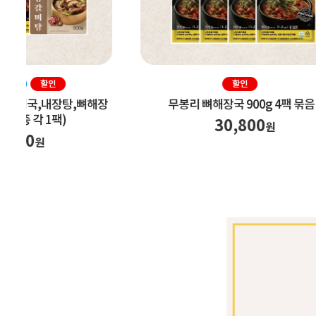
무봉리 맛보기세트(순대국,내장탕,뼈해장
무봉리 
국,왕갈비탕 4종 각 1팩)
36,900
원