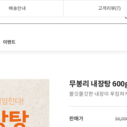
배송안내
고객리뷰(7)
이벤트
무봉리 내장탕 600
쫄깃쫄깃한 내장이 푸짐하게
판매가
36,0