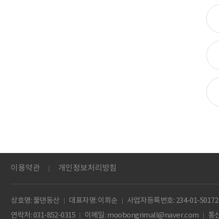
이용약관
개인정보처리방침
상호명: 물댄동산
대표자명: 이희순
사업자등록번호:
234-01-50172
연락처: 031-852-0315
이메일:
moobongrimall@naver.com
통신