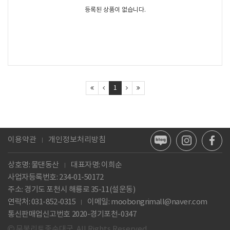
등록된 상품이 없습니다.
1
이용약관
개인정보처리방침
상호명: 물댄동산
대표자명: 이희순
사업자등록번호:
234-01-50172
주소: 경기도 포천시 해룡로 35-11(설운동)
연락처: 031-852-0315
이메일:
moobongrimall@naver.com
통신판매업신고번호 2020-경기포천-0347
무봉리토종순대국. All Rights Reserved.