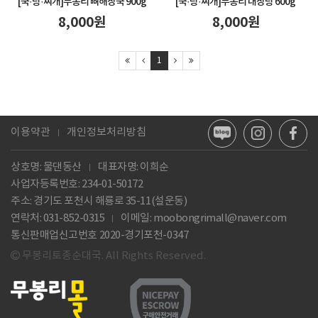
[국·탕·찌개]
무봉리 뼈해장국 900g
[국·탕·찌개]
무봉리 내장탕 600g
8,000
원
8,000
원
1
이용약관
개인정보처리방침
상호명: 물댄동산
대표자명: 이희순
사업자등록번호:
234-01-50172
주소: 경기도 포천시 해룡로 35-11(설운동)
연락처: 031-852-0315
이메일:
moobongrimall@naver.com
통신판매업신고번호 2020-경기포천-0347
무봉리토종순대국. All Rights Reserved.