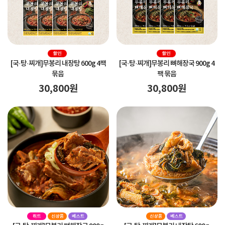
[국·탕·찌개]
무봉리 내장탕 600g 4팩
[국·탕·찌개]
무봉리 뼈해장국 900g 4
묶음
팩 묶음
30,800
원
30,800
원