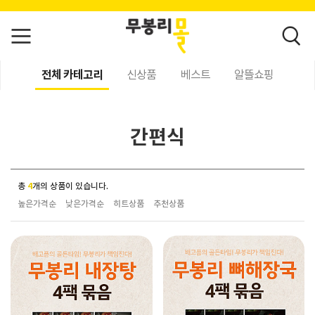
전체 카테고리
신상품
베스트
알뜰쇼핑
간편식
총
4
개의 상품이 있습니다.
높은가격순
낮은가격순
히트상품
추천상품