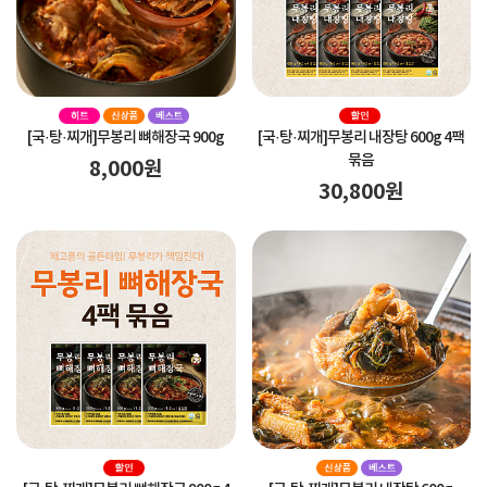
[국·탕·찌개]
무봉리 뼈해장국 900g
[국·탕·찌개]
무봉리 내장탕 600g 4팩
묶음
8,000
원
30,800
원