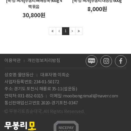
[국·탕·찌개]
무봉리 뼈해장국 900g 4
[국·탕·찌개]
무봉리 내장탕 600g
팩 묶음
8,000
원
30,800
원
1
이용약관
개인정보처리방침
상호명: 물댄동산
대표자명: 이희순
사업자등록번호:
234-01-50172
주소: 경기도 포천시 해룡로 35-11(설운동)
연락처: 031-852-0315
이메일:
moobongrimall@naver.com
통신판매업신고번호 2020-경기포천-0347
무봉리토종순대국. All Rights Reserved.