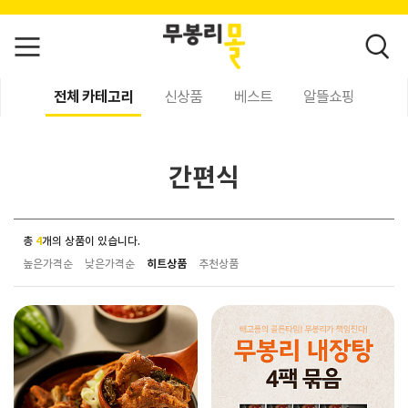
전체 카테고리
신상품
베스트
알뜰쇼핑
간편식
총
4
개의 상품이 있습니다.
높은가격순
낮은가격순
히트상품
추천상품