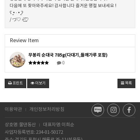
다음에 또 찾아와주세요! 감사합니다 즐거운 명절 보내세요 !
ʕ ̳• · • ̳ʔ
/ づ♡ =͟͟͞͞♡
Review Item
무봉리 순대국 785g(다대기,들깨가루 포함)
0
프린트
더보기
목록
이용약관
개인정보처리방침
상호명: 물댄동산
대표자명: 이희순
사업자등록번호:
234-01-50172
주소: 경기도 포천시 해룡로 35-11(설운동)