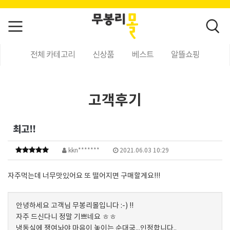
전체 카테고리
신상품
베스트
알뜰쇼핑
고객후기
최고!!
kkn*******
2021.06.03 10:29
자주먹는데 너무맛있어요 또 떨어지면 구매할게요!!!
안녕하세요 고객님 무봉리몰입니다 :-) !!
자주 드신다니 정말 기쁘네요 ㅎㅎ
냉동실에 쟁여놔야 마음이 놓이는 순대국...인정합니다..