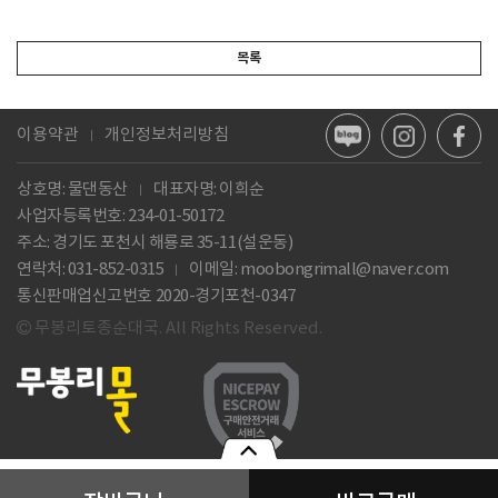
목록
이용약관
개인정보처리방침
상호명: 물댄동산
대표자명: 이희순
사업자등록번호:
234-01-50172
주소: 경기도 포천시 해룡로 35-11(설운동)
연락처: 031-852-0315
이메일:
moobongrimall@naver.com
통신판매업신고번호 2020-경기포천-0347
무봉리토종순대국. All Rights Reserved.