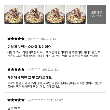
포토리뷰
모아보기
jc5*****
2022.12.15
이렇게 맛있는 순대국 첨이에요
식당에 가서 직접 사먹은거 아니고 이렇게 인터넷에서 주문하면 기대치를 낮추
거든요 그냥 한끼 적당히 해결하자는 맘으로 구입하고 먹는데 무봉리 순대국은
진짜 맛있네요육수가 우선 너무 맛있어요진한 사골육수 같은데 느끼하지 않구요
같이 넣어준 다대기 양념을 넣으니까 간도 적당하고 진짜 맛있네요그리고 내장
건더기에 토종순대 먹으니까 쫄깃하고 밥 한공기 말아 먹었는데 진짜감탕했습니
mk7*****
2022.11.11
다제 가족걸로도 가입했는데 적립금 활용하려고요 가족아이디로 순대국 4팩 바
로 주문넣었네요맛 한번 보자는 마음으로 한개만 주문했는데 단골고객이 될 것
같아요다른 내장국 뼈해장국 파육개장도 맛이 궁금합니다.담에는 무봉리 맛보기
매장에서 먹던 그 맛 그대로에요
세트 한번 주문해보고 싶어요
대학시절 순대국 먹으러 많이 갔었던 무봉리 순대국은데밀키트를 집에서 간단히
끓여서 먹어서예전에 먹던 그 맛 그대로네요
rod*********
2021.06.07
양이ㅋㅋ