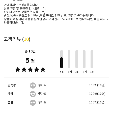
안녕하세요 무봉리몰입니다.
상품 교환/환불관련 안내드립니다.
판매되고있는 상품들은 식품으로,
냉장,냉동식품으로 단순변심,착오구매로 인한 반품, 교환은 불가능합니다.
상품에 이상이나 배송중 문제발생시 고객센터 1577-0315로 연락주시면 빠른 처리 도
와드리겠습니다.
고객리뷰 (
10
)
총 10건
10
5
점
5점
4점
3점
2점
1점
만족감
좋아요
100%(10명)
가격
좋아요
100%(10명)
품질
좋아요
100%(10명)