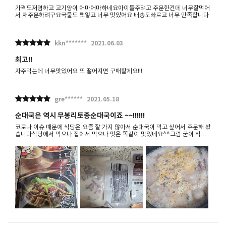
가격도저렴하고 고기양이 어마어마하네요아이들주려고 주문한건데 너무잘먹어
서 재주문하려구요국물도 뽀얗고 너무 맛있어요 배송도빠르고 너무 만족합니다
kkn*******
2021.06.03
최고!!
자주먹는데 너무맛있어요 또 떨어지면 구매할게요!!!
gre******
2021.05.18
순대국은 역시 무봉리토종순대국이죠 ~~!!!!!!
코로나 이슈 때문에 식당은 요즘 잘 가지 않아서 순대국이 먹고 싶어서 주문해 봤
습니다식당에서 먹으나 집에서 먹으나 맛은 똑같이 맛있네요^^그럼 굳이 식당
가서 안먹어도 될거 같아요 소주값도 덜 들고^^ 제가 조절해서 넣었어야 했는데
들때가루가 좀 많은 감이 있네요~~무튼 양도 푸짐한게 배불리 잘 먹었습니다번
창하세요~!!!!