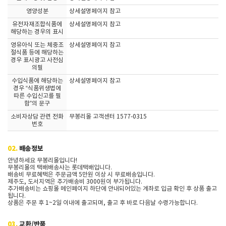
영양성분
상세설명페이지 참고
유전자재조합식품에
상세설명페이지 참고
해당하는 경우의 표시
영유아식 또는 체중조
상세설명페이지 참고
절식품 등에 해당하는
경우 표시광고 사전심
의필
수입식품에 해당하는
상세설명페이지 참고
경우 “식품위생법에
따른 수입신고를 필
함”의 문구
소비자상담 관련 전화
무봉리몰 고객센터 1577-0315
번호
02.
배송정보
안녕하세요 무봉리몰입니다!
무봉리몰의 택배배송사는 롯데택배입니다.
배송비 무료혜택은 주문금액 5만원 이상 시 무료배송입니다.
제주도, 도서지역은 추가배송비 3000원이 부가됩니다.
추가배송비는 쇼핑몰 메인페이지 하단에 안내되어있는 계좌로 입금 확인 후 상품 출고
됩니다.
상품은 주문 후 1~2일 이내에 출고되며, 출고 후 바로 다음날 수령가능합니다.
03.
교환/반품