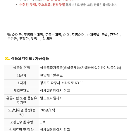
순대국
,
무봉리순대국
,
토종순대국
,
순대
,
토종순대
,
순대국밥
,
국밥
,
간편식
,
든든한
,
푸짐한
,
맛있는
,
담백한
01.
상품요약정보 : 가공식품
식품의 유형
식육추출가공품(비살균제품/가열하여섭취하는냉동식품)
생산자
한양제너럴푸드
소재지
경기도 파주시 소라지로 63-11
제조연월일
상세설명페이지 참고
유통기한 또는 품질유
별도표시일까지
지기한
포장단위별 용량(중
785g/1팩
량)
포장단위별 수량
1팩
원재료명 및 함량
상세설명페이지 참고