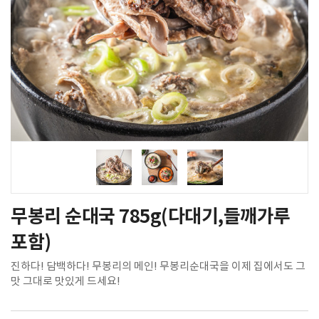
무봉리 순대국 785g(다대기,들깨가루
포함)
진하다! 담백하다! 무봉리의 메인! 무봉리순대국을 이제 집에서도 그
맛 그대로 맛있게 드세요!