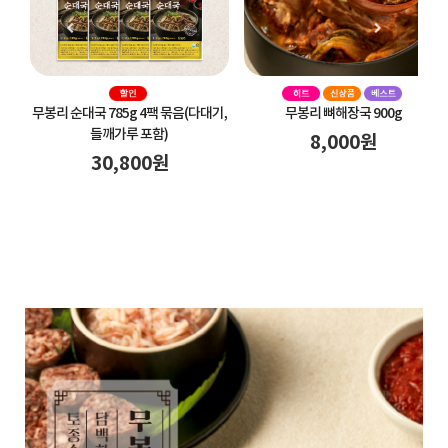
기,
무봉리 뼈해장국 900g
무봉리 내장탕 600g
8,000
원
8,000
원