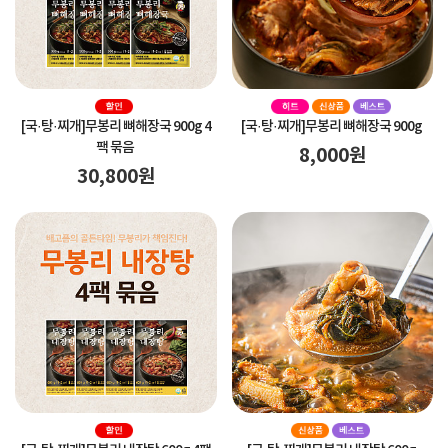
[국·탕·찌개]
무봉리 뼈해장국 900g 4
[국·탕·찌개]
무봉리 뼈해장국 900g
팩 묶음
8,000
원
30,800
원