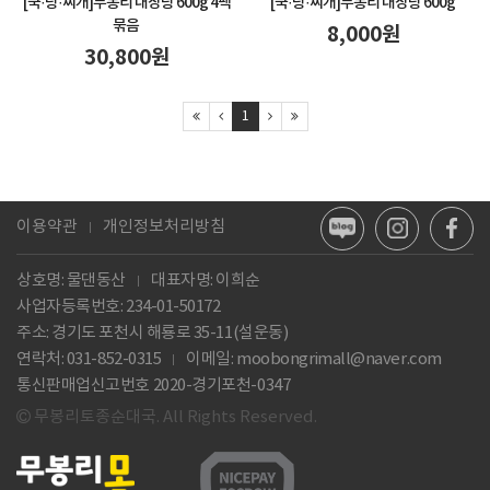
[국·탕·찌개]
무봉리 내장탕 600g 4팩
[국·탕·찌개]
무봉리 내장탕 600g
묶음
8,000
원
30,800
원
1
이용약관
개인정보처리방침
상호명: 물댄동산
대표자명: 이희순
사업자등록번호:
234-01-50172
주소: 경기도 포천시 해룡로 35-11(설운동)
연락처: 031-852-0315
이메일:
moobongrimall@naver.com
통신판매업신고번호 2020-경기포천-0347
무봉리토종순대국. All Rights Reserved.