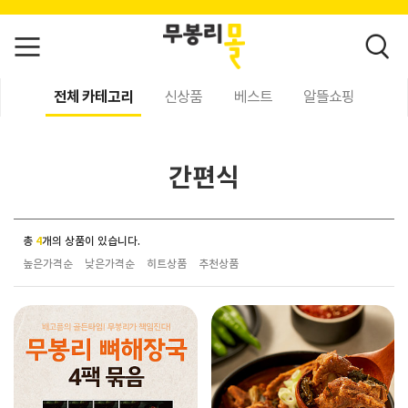
전체 카테고리
신상품
베스트
알뜰쇼핑
간편식
총
4
개의 상품이 있습니다.
높은가격순
낮은가격순
히트상품
추천상품